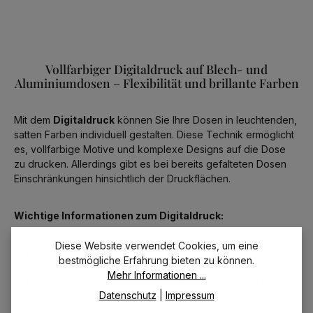
Vollfarbiger Digitaldruck auf Blech- und
Aluminiumdosen – Flexibilität und brillante Farben
Mit dem
Digitaldruck
können Sie Ihre Dosen in leuchtenden,
satten Farben individuell gestalten. Diese Technik ermöglicht
es, vollfarbige Motive und komplexe Designs auf die Dose
zu drucken. Allerdings gibt es bei bereits gefalteten Dosen
Einschränkungen hinsichtlich der Druckflächen.
Wichtige Informationen zum Digitaldruck:
Diese Website verwendet Cookies, um eine
Ideal für vollfarbige Designs, Fotos und komplexe
bestmögliche Erfahrung bieten zu können.
Motive
Mehr Informationen ...
Bedruckung von Deckel, Boden und den Seiten bei
Datenschutz
|
Impressum
gefalteten Dosen möglich
Reine Rundungen können mit dem Drucker nicht