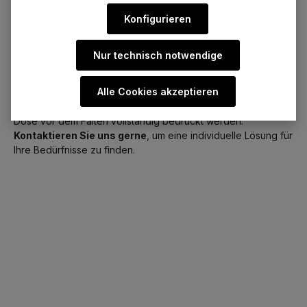
bedruckt werden
Konfigurieren
Für eine vollständige Rundumbedruckung ist eine
Sonderproduktion möglich, bei der die Dose vor dem
Nur technisch notwendige
Falten bedruckt wird
Alle Cookies akzeptieren
Möchten Sie Ihre Dose vollständig rundherum bedrucken
lassen? Kein Problem! Bei einer Sonderproduktion kann die
Dose vor dem Falten vollständig bedruckt werden.
Kontaktieren Sie uns gerne
, um eine individuelle Lösung für
Ihre Bedürfnisse zu finden.