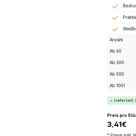
Bedruc
Prakti
Weißbl
Anzahl
Ab
60
Ab
300
Ab
500
Ab
1001
Lieferzeit:
Preis pro St
3,41€
* Preise exkl.