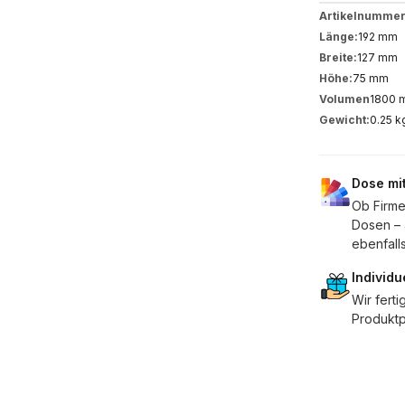
Artikelnummer
Länge:
192 mm
Breite:
127 mm
Höhe:
75 mm
Volumen
1800 
Gewicht:
0.25 k
Dose mi
Ob Firm
Dosen – 
ebenfall
Individu
Wir fert
Produktp