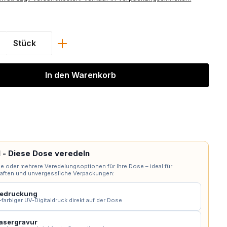
Anzahl: Gib den gewünschten Wert ein 
Stück
In den Warenkorb
l - Diese Dose veredeln
e oder mehrere Veredelungsoptionen für Ihre Dose – ideal für
ften und unvergessliche Verpackungen:
edruckung
-farbiger UV-Digitaldruck direkt auf der Dose
asergravur