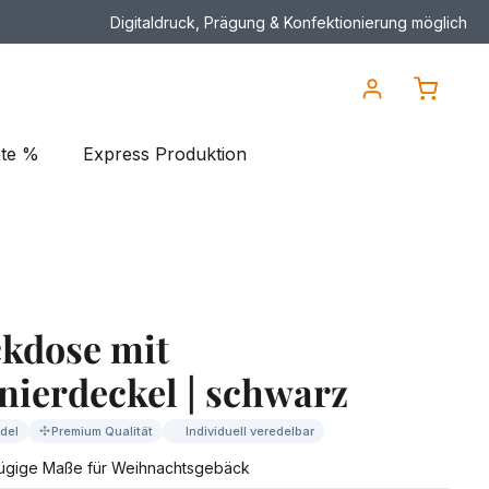
Digitaldruck, Prägung & Konfektionierung möglich
Warenko
te %
Express Produktion
kdose mit
nierdeckel | schwarz
✣
del
Premium Qualität
Individuell veredelbar
ügige Maße für Weihnachtsgebäck