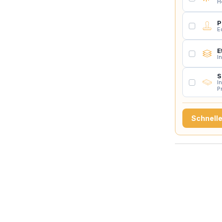
H
P
E
E
I
S
I
P
Schnell