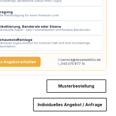
ochwertige, abriebfeste Gravur Ihres Logos
rägung
dle Reliefprägung für einen Premium-Look
tikettierung, Banderole oder Sleeve
ndividuelle Papier- oder Folienetiketten und Rundum Banderolen
chaumstoffeinlage
ndividuell zugeschnitten für sicheren Halt und eine hochwertige
räsentation
service@dosenwelt24.de
es Angebot erhalten
040 675 877 14
Musterbestellung
Individuelles Angebot / Anfrage