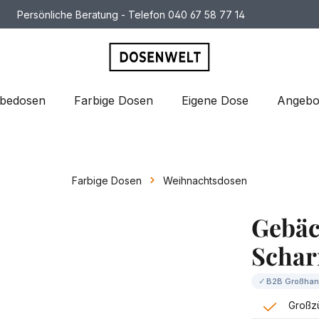
Persönliche Beratung - Telefon 040 67 58 77 14
bedosen
Farbige Dosen
Eigene Dose
Angebo
Farbige Dosen
Weihnachtsdosen
Gebäc
Schar
✓
B2B Großhan
Großz