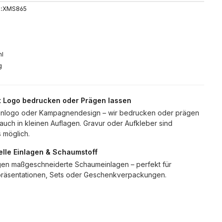
:
XMS865
ml
g
t Logo bedrucken oder Prägen lassen
enlogo oder Kampagnendesign – wir bedrucken oder prägen
auch in kleinen Auflagen. Gravur oder Aufkleber sind
s möglich.
elle Einlagen & Schaumstoff
igen maßgeschneiderte Schaumeinlagen – perfekt für
räsentationen, Sets oder Geschenkverpackungen.