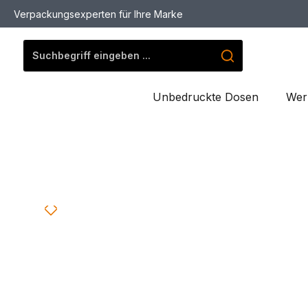
Verpackungsexperten für Ihre Marke
springen
Zur Hauptnavigation springen
Unbedruckte Dosen
Wer
Bildergalerie überspringen