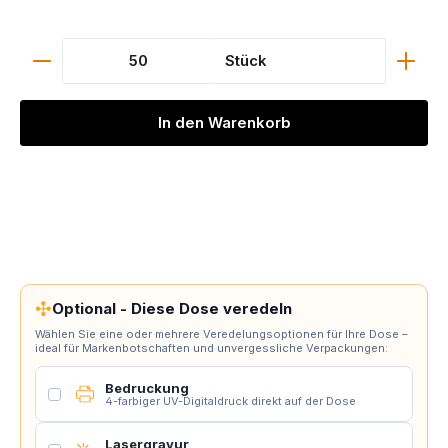
Produkt Anzahl: Gib den gewünschten Wert ein ode
Stück
In den Warenkorb
✣
Optional - Diese Dose veredeln
Wählen Sie eine oder mehrere Veredelungsoptionen für Ihre Dose –
ideal für Markenbotschaften und unvergessliche Verpackungen:
Bedruckung
4-farbiger UV-Digitaldruck direkt auf der Dose
Lasergravur