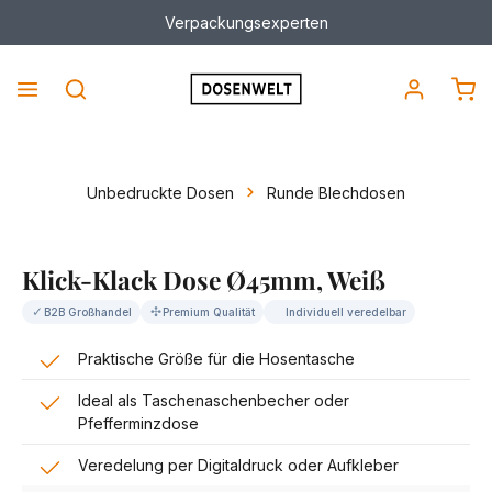
Verpackungsexperten
alt springen
War
Unbedruckte Dosen
Runde Blechdosen
Bildergalerie überspringen
Klick-Klack Dose Ø45mm, Weiß
✓
✣
B2B Großhandel
Premium Qualität
Individuell veredelbar
Praktische Größe für die Hosentasche
Ideal als Taschenaschenbecher oder
Pfefferminzdose
Veredelung per Digitaldruck oder Aufkleber