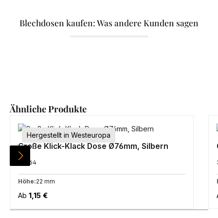
Blechdosen kaufen: Was andere Kunden sagen
Produktgalerie überspringen
Ähnliche Produkte
Hergestellt in Westeuropa
Große Klick-Klack Dose Ø76mm, Silbern
34564
Höhe:
22 mm
Regulärer Preis:
Ab
1,15 €