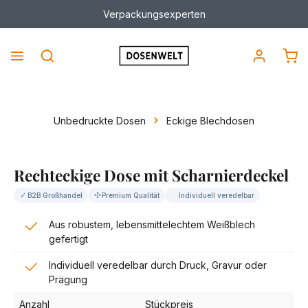
Verpackungsexperten
alt springen
War
Unbedruckte Dosen
Eckige Blechdosen
Bildergalerie überspringen
Rechteckige Dose mit Scharnierdeckel
✓
✣
B2B Großhandel
Premium Qualität
Individuell veredelbar
Aus robustem, lebensmittelechtem Weißblech
gefertigt
Individuell veredelbar durch Druck, Gravur oder
Prägung
Anzahl
Stückpreis