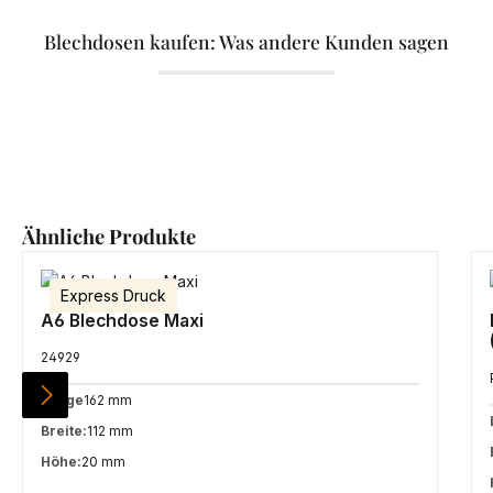
Blechdosen kaufen: Was andere Kunden sagen
Produktgalerie überspringen
Ähnliche Produkte
Express Druck
A6 Blechdose Maxi
24929
Länge
162 mm
Breite:
112 mm
Höhe:
20 mm